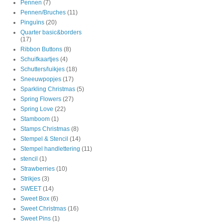
Pennen
(7)
Pennen/Bruches
(11)
Pinguïns
(20)
Quarter basic&borders
(17)
Ribbon Buttons
(8)
Schuifkaartjes
(4)
Schutters/luikjes
(18)
Sneeuwpopjes
(17)
Sparkling Christmas
(5)
Spring Flowers
(27)
Spring Love
(22)
Stamboom
(1)
Stamps Christmas
(8)
Stempel & Stencil
(14)
Stempel handlettering
(11)
stencil
(1)
Strawberries
(10)
Strikjes
(3)
SWEET
(14)
Sweet Box
(6)
Sweet Christmas
(16)
Sweet Pins
(1)