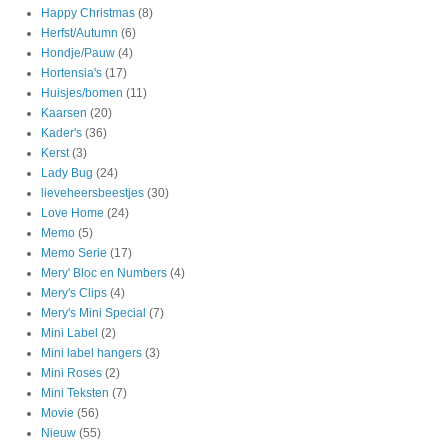
Happy Christmas
(8)
Herfst/Autumn
(6)
Hondje/Pauw
(4)
Hortensia's
(17)
Huisjes/bomen
(11)
Kaarsen
(20)
Kader's
(36)
Kerst
(3)
Lady Bug
(24)
lieveheersbeestjes
(30)
Love Home
(24)
Memo
(5)
Memo Serie
(17)
Mery' Bloc en Numbers
(4)
Mery's Clips
(4)
Mery's Mini Special
(7)
Mini Label
(2)
Mini label hangers
(3)
Mini Roses
(2)
Mini Teksten
(7)
Movie
(56)
Nieuw
(55)