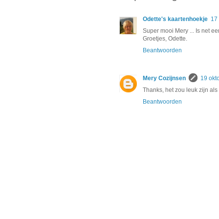
Odette's kaartenhoekje
17
Super mooi Mery ... Is net een
Groetjes, Odette.
Beantwoorden
Mery Cozijnsen
19 okt
Thanks, het zou leuk zijn al
Beantwoorden