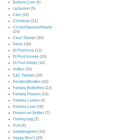
Buttons Love
(4)
cactussen
(5)
Cars
(19)
Christmas
(21)
Circles/Squares/Hearts
(24)
Clear Stamps
(90)
Demo
(30)
Dt Francisca
(13)
Dt Post Anneke
(20)
Dt Post Grietje
(18)
duifjes
(10)
E&C Teksten
(18)
Eendjes/Bootjes
(16)
Fantasy Butterflies
(12)
Fantasy Flowers
(14)
Fantasy Leaves
(4)
Fantasy Love
(28)
Flowers en Bottles
(7)
Folding bag
(2)
Fruit
(4)
Gastdesigners
(16)
Happy Bloc's
(28)